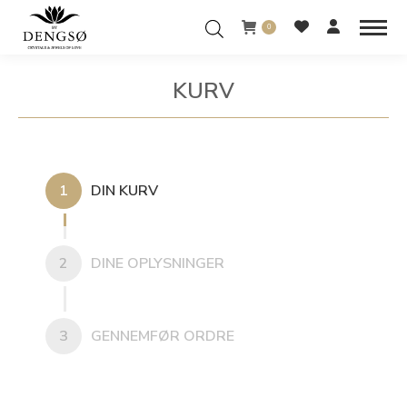
0
KURV
You are here:
1
DIN KURV
2
DINE OPLYSNINGER
3
GENNEMFØR ORDRE