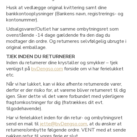
Husk at vedlægge original kvittering samt dine
bankkontooplysninger (Bankens navn, registrerings- og
kontonummer).
Udsalgsvarer/Outlet har samme ombytningsret som
ovenstående -14 dage gældende fra den dag du
modtager din ordre. Og returneres selvfølgelig ubrugte i
original emballage.
TJEK INDEN DU RETURNERER
Inden du returnerer dine krystaller og smykker – tjek
venligst på
byDengso.com
forside om vi har ferielukket
etc.
Når vi har lukket, kan vi ikke afhente returnerede varer,
derfor er der risiko for, at varerne bliver returneret til dig
igen. Sker dette vil det være forbundet med yderligere
fragtomkostninger for dig (fratrækkes dit evt.
tilgodehavende).
Har vi ferielukket inden for din retur- og ombytningsret
send en mail til
jette@byDengso.com
, at du ønsker at
returnere/ombytte følgende ordre. VENT med at sende
pakken retur til vores ferie er slut.