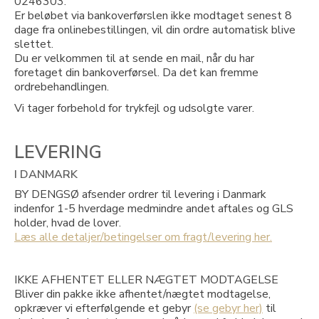
0246303.
Er beløbet via bankoverførslen ikke modtaget senest 8
dage fra onlinebestillingen, vil din ordre automatisk blive
slettet.
Du er velkommen til at sende en mail, når du har
foretaget din bankoverførsel. Da det kan fremme
ordrebehandlingen.
Vi tager forbehold for trykfejl og udsolgte varer.
LEVERING
I DANMARK
BY DENGSØ afsender ordrer til levering i Danmark
indenfor 1-5 hverdage medmindre andet aftales og GLS
holder, hvad de lover.
Læs alle detaljer/betingelser om fragt/levering her.
IKKE AFHENTET ELLER NÆGTET MODTAGELSE
Bliver din pakke ikke afhentet/nægtet modtagelse,
opkræver vi efterfølgende et gebyr
(se gebyr her)
til