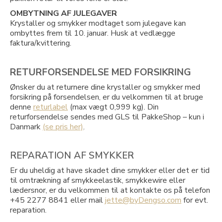
OMBYTNING AF JULEGAVER
Krystaller og smykker modtaget som julegave kan
ombyttes frem til 10. januar. Husk at vedlægge
faktura/kvittering.
RETURFORSENDELSE MED FORSIKRING
Ønsker du at returnere dine krystaller og smykker med
forsikring på forsendelsen, er du velkommen til at bruge
denne
returlabel
(max vægt 0,999 kg). Din
returforsendelse sendes med GLS til PakkeShop – kun i
Danmark
(se pris her)
.
REPARATION AF SMYKKER
Er du uheldig at have skadet dine smykker eller det er tid
til omtrækning af smykkeelastik, smykkewire eller
lædersnor, er du velkommen til at kontakte os på telefon
+45 2277 8841 eller mail
jette@byDengso.com
for evt.
reparation.