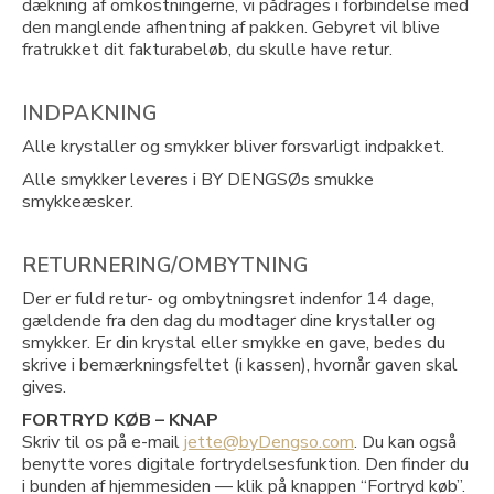
dækning af omkostningerne, vi pådrages i forbindelse med
den manglende afhentning af pakken. Gebyret vil blive
fratrukket dit fakturabeløb, du skulle have retur.
INDPAKNING
Alle krystaller og smykker bliver forsvarligt indpakket.
Alle smykker leveres i BY DENGSØs smukke
smykkeæsker.
RETURNERING/OMBYTNING
Der er fuld retur- og ombytningsret indenfor 14 dage,
gældende fra den dag du modtager dine krystaller og
smykker. Er din krystal eller smykke en gave, bedes du
skrive i bemærkningsfeltet (i kassen), hvornår gaven skal
gives.
FORTRYD KØB – KNAP
Skriv til os på e-mail
jette@byDengso.com
. Du kan også
benytte vores digitale fortrydelsesfunktion. Den finder du
i bunden af hjemmesiden — klik på knappen “Fortryd køb”.