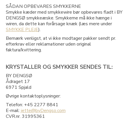
SÅDAN OPBEVARES SMYKKERNE
Smykke kæder med smykkewire bør opbevares fladt i BY
DENGSØ smykkeæske. Smykkerne må ikke hænge i
wiren, da dette kan forårsage knæk (læs mere under
SMYKKE PLEJE
).
Bemærk venligst, at vi ikke modtager pakker sendt pr.
efterkrav eller reklamationer uden original
faktura/kvittering.
KRYSTALLER OG SMYKKER SENDES TIL:
BY DENGSØ
Ådraget 17
6971 Spjald
Øvrige kontaktoplysninger:
Telefon: +45 2277 8841
E-mail:
jette@byDengso.com
CVR.nr. 31995361