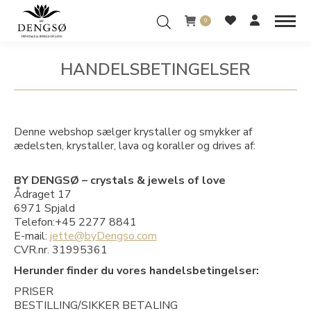
0
HANDELSBETINGELSER
You are here:
Denne webshop sælger krystaller og smykker af
ædelsten, krystaller, lava og koraller og drives af:
BY DENGSØ – crystals & jewels of love
Ådraget 17
6971 Spjald
Telefon:+45 2277 8841
E-mail:
jette@byDengso.com
CVR.nr. 31995361
Herunder finder du vores handelsbetingelser:
PRISER
BESTILLING/SIKKER BETALING