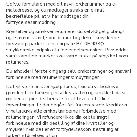
Udfyld formularen med dit navn, ordrenummer og e-
mailadresse, og du modtager straks en e-mail-
bekræftelse på, at vi har modtaget din
fortrydelsesanmodning.
Krystaller og smykker returnerer du selvfølgelig ubrugt
og i samme stand, som du modtog dem – smykkerne
forsvarligt pakket i den originale BY DENGSØ
smykkeæske indpakket i forsendelsesæsken. Prisseddel
samt samtlige mærker skal være intakt på smykket som
returneres.
Du afholder i første omgang selv omkostninger og ansvar i
forbindelse med returneringen/ombytningen.
Det vil være en stor hjælp for os, hvis du vil beskrive
grunden til returneringen af krystallen og smykket, da vi
ønsker at gøre det bedste for at leve op til dine
forventninger. Er der begået fejl fra vores side, krediterer
vi naturligvis alle omkostningerne i forbindelse med
returneringen. Vi refunderer ikke din købte fragt i
forbindelse med din bestilling af dine krystaller og
smykker, hvis det er et fortrydelseskøb, bestilling af
forkert størrelses o.lign.