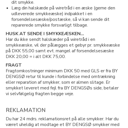
dit smykke.
Læg din halskæde på wiretråd i en æske (gerne den
udleverede smykkeæske) indpakket i en
forsendelsesæske/postæske, så vi kan sende dit
reparerede smykke forsvarligt tilbage.
HUSK AT SENDE I SMYKKEÆSKEN…
Har du ikke sendt halskæder på wiretråd i en
smykkeæske, vil der pålægges et gebyr pr. smykkeæske
på DKK 55,00 samt evt. mangel af forsendelsesæske
DKK 20,00 = i alt DKK 75,00.
FRAGT
Fragtomkostninger minimum DKK 50 med GLS er fra BY
DENGSØ retur til kunde i forbindelse med omtrækning
eller reparation af smykker, som er almen slitage. Er
smykket leveret med fejl fra BY DENGSØs side, betaler
vi selvfølgelig fragten begge veje.
REKLAMATION
Du har 24 mdrs. reklamationsret på alle smykker. Har du
været uheldig at modtage et BY DENGSØ smykker med