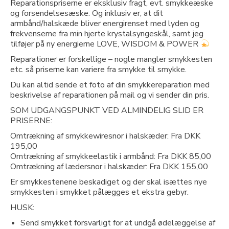
Reparationspriserne er eksklusiv fragt, evt. smykkeæske
og forsendelsesæske. Og inklusiv er, at
dit
armbånd/halskæde bliver energirenset
med lyden og
frekvenserne fra min hjerte krystalsyngeskål, samt jeg
tilføjer på ny energierne LOVE, WISDOM & POWER
Reparationer er forskellige – nogle mangler smykkesten
etc. så priserne kan variere fra smykke til smykke.
Du kan altid sende et foto af din smykkereparation med
beskrivelse af reparationen på mail og vi sender din pris.
SOM UDGANGSPUNKT VED ALMINDELIG SLID ER
PRISERNE:
Omtrækning af smykkewiresnor i halskæder: Fra DKK
195,00
Omtrækning af smykkeelastik i armbånd: Fra DKK 85,00
Omtrækning af lædersnor i halskæder: Fra DKK 155,00
Er smykkestenene beskadiget og der skal isættes nye
smykkesten i smykket pålægges et ekstra gebyr.
HUSK:
Send smykket forsvarligt for at undgå ødelæggelse af