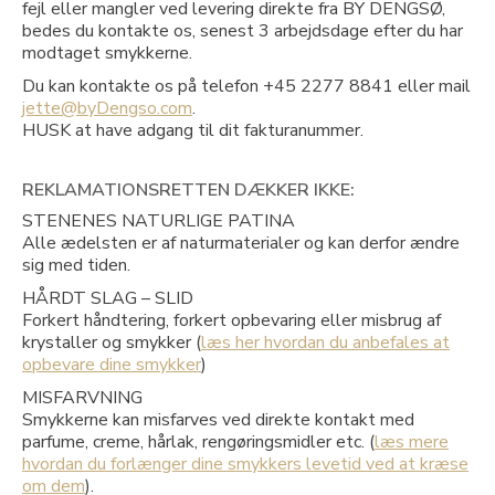
fejl eller mangler ved levering direkte fra BY DENGSØ,
bedes du kontakte os, senest 3 arbejdsdage efter du har
modtaget smykkerne.
Du kan kontakte os på telefon +45 2277 8841 eller mail
jette@byDengso.com
.
HUSK at have adgang til dit fakturanummer.
REKLAMATIONSRETTEN DÆKKER IKKE:
STENENES NATURLIGE PATINA
Alle ædelsten er af naturmaterialer og kan derfor ændre
sig med tiden.
HÅRDT SLAG – SLID
Forkert håndtering, forkert opbevaring eller misbrug af
krystaller og smykker (
læs her hvordan du anbefales at
opbevare dine smykker
)
MISFARVNING
Smykkerne kan misfarves ved direkte kontakt med
parfume, creme, hårlak, rengøringsmidler etc. (
læs mere
hvordan du forlænger dine smykkers levetid ved at kræse
om dem
).