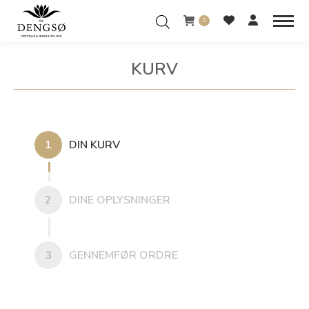
0
KURV
You are here:
1
DIN KURV
2
DINE OPLYSNINGER
3
GENNEMFØR ORDRE