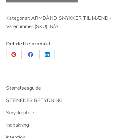
snefnug
obsidian
antal
Kategorier:
ARMBÅND
,
SMYKKER TIL MÆND
Varenummer (SKU):
N/A
Del dette produkt
Share
Share
Share
on
on
on
Pinterest
Facebook
LinkedIn
Størrelsesguide
STENENES BETYDNING
Smykkepleje
Indpakning
intention