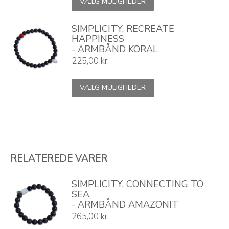
VÆLG MULIGHEDER
vare
har
flere
SIMPLICITY, RECREATE
varianter.
HAPPINESS
Mulighederne
- ARMBÅND KORAL
kan
225,00
kr.
vælges
på
Dette
VÆLG MULIGHEDER
varesiden
vare
har
flere
varianter.
Mulighederne
kan
vælges
RELATEREDE VARER
på
varesiden
SIMPLICITY, CONNECTING TO
SEA
- ARMBÅND AMAZONIT
265,00
kr.