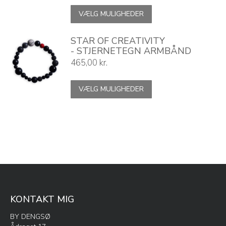
Dette
VÆLG MULIGHEDER
vare
har
flere
STAR OF CREATIVITY
varianter.
- STJERNETEGN ARMBÅND
Mulighederne
465,00
kr.
kan
vælges
Dette
VÆLG MULIGHEDER
på
vare
varesiden
har
flere
varianter.
Mulighederne
kan
vælges
på
varesiden
KONTAKT MIG
BY DENGSØ