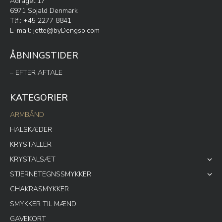
Ådraget 17
6971 Spjald Denmark
Tlf.: +45 2277 8841
E-mail:
jette@byDengso.com
ÅBNINGSTIDER
– EFTER AFTALE
KATEGORIER
ARMBÅND
HALSKÆDER
KRYSTALLER
KRYSTALSÆT
STJERNETEGNSSMYKKER
CHAKRASMYKKER
SMYKKER TIL MÆND
GAVEKORT