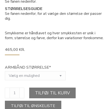
Se fanen nedenfor.
STØRRELSESGUIDE
Se fanen nedenfor, for at vælge den størrelse der passer
dig.
Smykkerne er håndlavet og hver smykkesten er unik i
form, størrelse og farve, derfor kan variationer forekomme.
465,00
KR.
ARMBÅND STØRRELSE*
POWER
TILFØJ TIL KURV
OF
MARS-
armbånd
TILFØJ TIL ØNSKELISTE