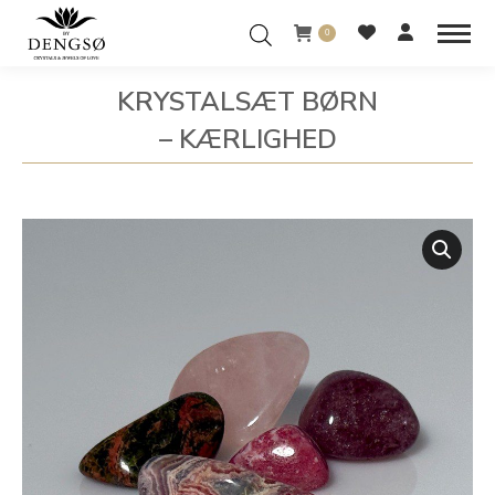
0
KRYSTALSÆT BØRN
– KÆRLIGHED
You are here: