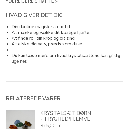
YDERLIGERE STØTTE >
HVAD GIVER DET DIG
Din daglige magiske alenetid.
At mærke og vække dit kærlige hjerte.
At finde ro i din krop og dit sind.
At elske dig selv, præcis som du er.
Du kan læse mere om hvad krystalsættene kan gi’ dig
lige her
.
RELATEREDE VARER
KRYSTALSÆT BØRN
- TRYGHED/HJEMVE
375,00
kr.