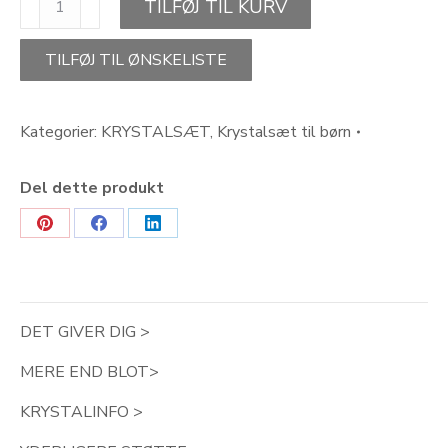
TILFØJ TIL KURV
BØRN-
KÆRLIGHED
antal
TILFØJ TIL ØNSKELISTE
Kategorier:
KRYSTALSÆT
,
Krystalsæt til børn
Del dette produkt
Share
Share
Share
on
on
on
Pinterest
Facebook
LinkedIn
DET GIVER DIG >
MERE END BLOT>
KRYSTALINFO >