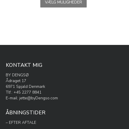
VÆLG MULIGHEDER
på
vare
varesiden
har
flere
varianter.
Mulighederne
kan
vælges
på
varesiden
KONTAKT MIG
BY DENGSØ
Ådraget 17
6971 Spjald Denmark
Tlf.: +45 2277 8841
E-mail:
jette@byDengso.com
ÅBNINGSTIDER
– EFTER AFTALE