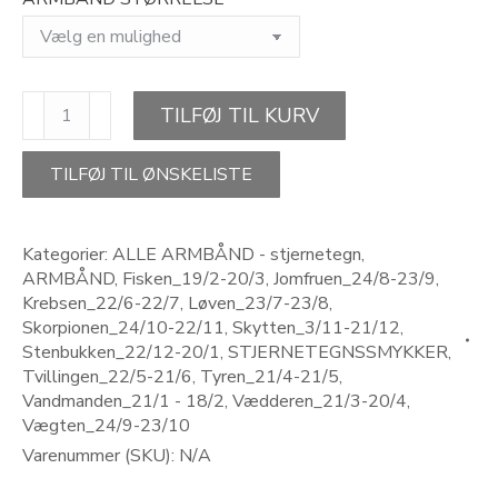
STAR
TILFØJ TIL KURV
OF
LOVE-
stjernetegn
TILFØJ TIL ØNSKELISTE
armbånd
antal
Kategorier:
ALLE ARMBÅND - stjernetegn
,
ARMBÅND
,
Fisken_19/2-20/3
,
Jomfruen_24/8-23/9
,
Krebsen_22/6-22/7
,
Løven_23/7-23/8
,
Skorpionen_24/10-22/11
,
Skytten_3/11-21/12
,
Stenbukken_22/12-20/1
,
STJERNETEGNSSMYKKER
,
Tvillingen_22/5-21/6
,
Tyren_21/4-21/5
,
Vandmanden_21/1 - 18/2
,
Vædderen_21/3-20/4
,
Vægten_24/9-23/10
Varenummer (SKU):
N/A