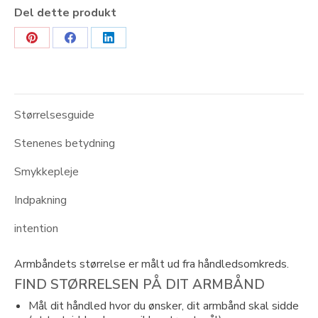
Del dette produkt
Share
Share
Share
on
on
on
Pinterest
Facebook
LinkedIn
Størrelsesguide
Stenenes betydning
Smykkepleje
Indpakning
intention
Armbåndets størrelse er målt ud fra håndledsomkreds.
FIND STØRRELSEN PÅ DIT ARMBÅND
Mål dit håndled hvor du ønsker, dit armbånd skal sidde