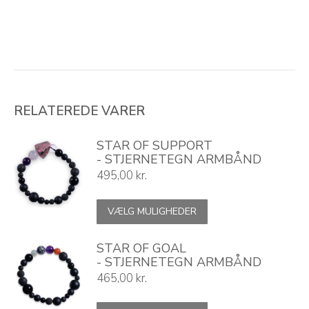
RELATEREDE VARER
STAR OF SUPPORT
- STJERNETEGN ARMBÅND
495,00
kr.
Dette
VÆLG MULIGHEDER
vare
har
flere
STAR OF GOAL
varianter.
- STJERNETEGN ARMBÅND
Mulighederne
465,00
kr.
kan
vælges
Dette