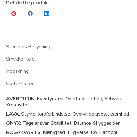
Del dette produkt
Share
Share
Share
on
on
on
Pinterest
Facebook
LinkedIn
Stenenes Betydning
SmykkePleje
Indpakning
Godt at vide
AVENTURIN
: Eventyrsten, Overflod, Lethed, Velvære,
Kreativitet
LAVA
: Styrke, Jordforbindelse, Overvinde ubeslutsomhed
ONYX
: Tage ansvar, Stabilitet, Balance, Skyggesider
ROSAKVARTS
: Kærlighed, Tilgivelse, Ro, Harmoni,