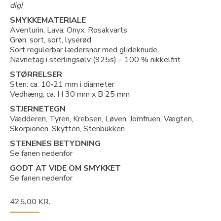
dig!
SMYKKEMATERIALE
Aventurin, Lava, Onyx, Rosakvarts
Grøn, sort, sort, lyserød
Sort regulerbar lædersnor med glideknude
Navnetag i sterlingsølv (925s) – 100 % nikkelfrit
STØRRELSER
Sten: ca. 10
‐
21 mm i diameter
Vedhæng: ca. H 30 mm x B 25 mm
STJERNETEGN
Vædderen, Tyren, Krebsen, Løven, Jomfruen, Vægten,
Skorpionen, Skytten, Stenbukken
STENENES BETYDNING
Se fanen nedenfor
GODT AT VIDE OM
SMYKKET
Se fanen nedenfor
425,00
KR.