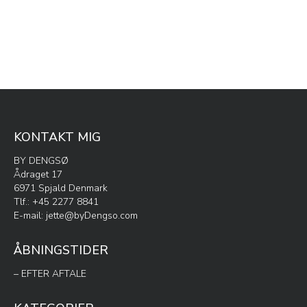
varesiden
har
flere
varianter.
Mulighederne
kan
vælges
på
varesiden
KONTAKT MIG
BY DENGSØ
Ådraget 17
6971 Spjald Denmark
Tlf.: +45 2277 8841
E-mail:
jette@byDengso.com
ÅBNINGSTIDER
– EFTER AFTALE