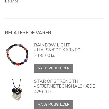
Balance
RELATEREDE VARER
RAINBOW LIGHT
- HALSKÆDE KARNEOL
2.195,00
kr.
Dette
VÆLG MULIGHEDER
vare
har
flere
STAR OF STRENGTH
varianter.
- STJERNETEGNSHALSKÆDE
Mulighederne
425,00
kr.
kan
vælges
Dette
VÆLG MULIGHEDER
på
vare