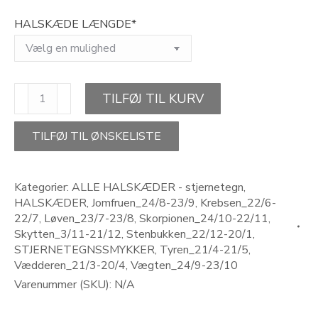
HALSKÆDE LÆNGDE*
STAR
TILFØJ TIL KURV
OF
ADVENTURE-
stjernetegnshalskæde
TILFØJ TIL ØNSKELISTE
antal
Kategorier:
ALLE HALSKÆDER - stjernetegn
,
HALSKÆDER
,
Jomfruen_24/8-23/9
,
Krebsen_22/6-
22/7
,
Løven_23/7-23/8
,
Skorpionen_24/10-22/11
,
Skytten_3/11-21/12
,
Stenbukken_22/12-20/1
,
STJERNETEGNSSMYKKER
,
Tyren_21/4-21/5
,
Vædderen_21/3-20/4
,
Vægten_24/9-23/10
Varenummer (SKU):
N/A