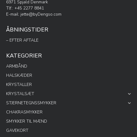
6971 Spjald Denmark
Tlf.: +45 2277 8841
E-mail:
jette@byDengso.com
ÅBNINGSTIDER
– EFTER AFTALE
KATEGORIER
ARMBÅND
HALSKÆDER
KRYSTALLER
KRYSTALSÆT
STJERNETEGNSSMYKKER
CHAKRASMYKKER
SMYKKER TIL MÆND
GAVEKORT