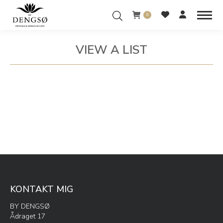
0
VIEW A LIST
You are here:
KONTAKT MIG
BY DENGSØ
Ådraget 17