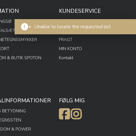
MATION
KUNDESERVICE
ENGSØ
HANDELSBETINGELSER
Unable to locate the requested list
TALSÆT
PRIVATPOLITIK
RNETEGNSSMYKKER
FRAGT
KORT
MIN KONTO
M & BUTIK SPOTON
Kontakt
ALINFORMATIONER
FØLG MIG
 BETYDNING
TEGNSSTEN
SDOM & POWER