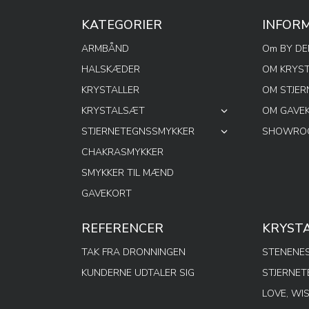
KATEGORIER
INFOR
ARMBÅND
Om BY D
HALSKÆDER
OM KRYS
KRYSTALLER
OM STJE
KRYSTALSÆT
OM GAVE
STJERNETEGNSSMYKKER
SHOWROO
CHAKRASMYKKER
SMYKKER TIL MÆND
GAVEKORT
REFERENCER
KRYST
TAK FRA DRONNINGEN
STENENES
KUNDERNE UDTALER SIG
STJERNE
LOVE, WI