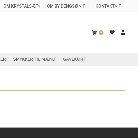
OM KRYSTALSÆT>
OM BY DENGSØ >
KONTAKT>
CHAKRASMYKKER
SMYKKER TIL MÆND
GAVEKORT
0
ER
SMYKKER TIL MÆND
GAVEKORT