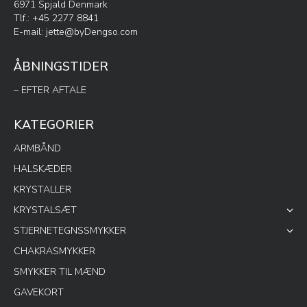
6971 Spjald Denmark
Tlf.: +45 2277 8841
E-mail:
jette@byDengso.com
ÅBNINGSTIDER
– EFTER AFTALE
KATEGORIER
ARMBÅND
HALSKÆDER
KRYSTALLER
KRYSTALSÆT
STJERNETEGNSSMYKKER
CHAKRASMYKKER
SMYKKER TIL MÆND
GAVEKORT