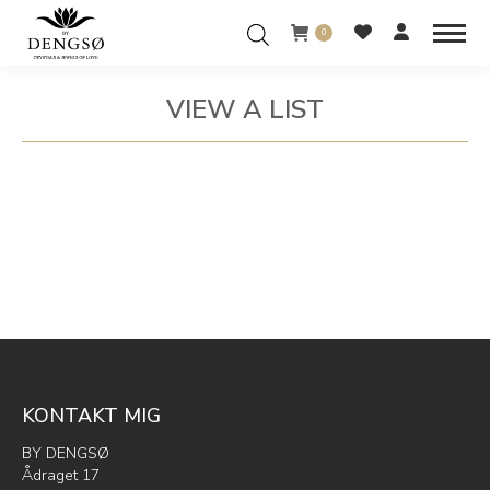
0
VIEW A LIST
You are here:
KONTAKT MIG
BY DENGSØ
Ådraget 17