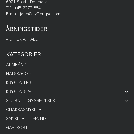
6971 Spjald Denmark
Tlf.: +45 2277 8841
E-mail:
jette@byDengso.com
ÅBNINGSTIDER
– EFTER AFTALE
KATEGORIER
ARMBÅND
HALSKÆDER
KRYSTALLER
KRYSTALSÆT
STJERNETEGNSSMYKKER
CHAKRASMYKKER
SMYKKER TIL MÆND
GAVEKORT