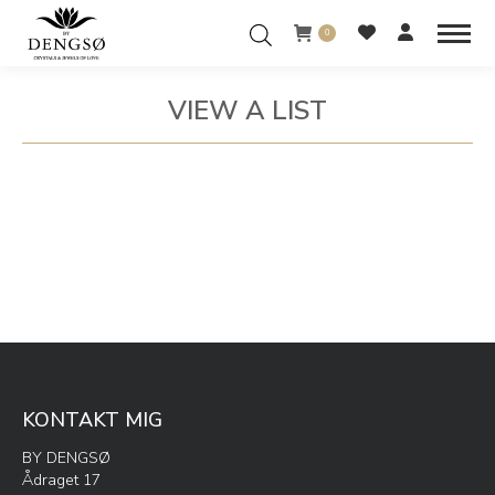
0
VIEW A LIST
You are here:
KONTAKT MIG
BY DENGSØ
Ådraget 17