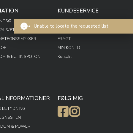
MATION
KUNDESERVICE
ENGSØ
HANDELSBETINGELSER
Unable to locate the requested list
TALSÆT
PRIVATPOLITIK
RNETEGNSSMYKKER
FRAGT
KORT
MIN KONTO
M & BUTIK SPOTON
Kontakt
ALINFORMATIONER
FØLG MIG
 BETYDNING
TEGNSSTEN
SDOM & POWER