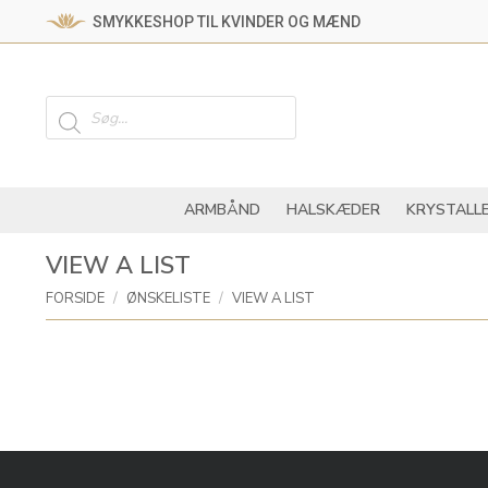
SMYKKESHOP TIL KVINDER OG MÆND
ARMBÅND
HALSKÆ
Products
search
ARMBÅND
HALSKÆDER
KRYSTALL
VIEW A LIST
You are here:
FORSIDE
ØNSKELISTE
VIEW A LIST