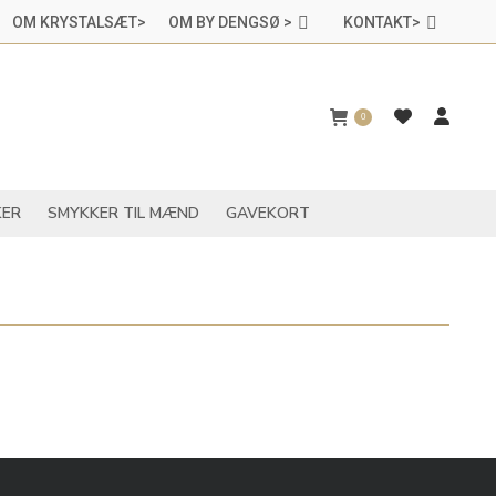
OM KRYSTALSÆT>
OM BY DENGSØ >
KONTAKT>
CHAKRASMYKKER
SMYKKER TIL MÆND
GAVEKORT
0
ER
SMYKKER TIL MÆND
GAVEKORT