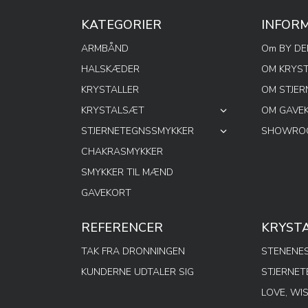
KATEGORIER
INFOR
ARMBÅND
Om BY D
HALSKÆDER
OM KRYS
KRYSTALLER
OM STJE
KRYSTALSÆT
OM GAVE
STJERNETEGNSSMYKKER
SHOWROO
CHAKRASMYKKER
SMYKKER TIL MÆND
GAVEKORT
REFERENCER
KRYST
TAK FRA DRONNINGEN
STENENES
KUNDERNE UDTALER SIG
STJERNE
LOVE, WI