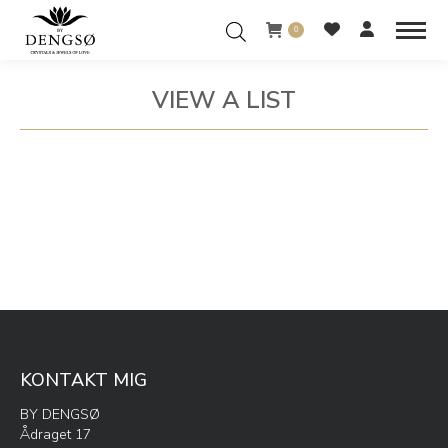
0
VIEW A LIST
You are here:
KONTAKT MIG
BY DENGSØ
Ådraget 17