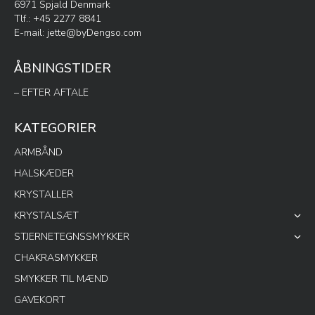
6971 Spjald Denmark
Tlf.: +45 2277 8841
E-mail:
jette@byDengso.com
ÅBNINGSTIDER
– EFTER AFTALE
KATEGORIER
ARMBÅND
HALSKÆDER
KRYSTALLER
KRYSTALSÆT
STJERNETEGNSSMYKKER
CHAKRASMYKKER
SMYKKER TIL MÆND
GAVEKORT