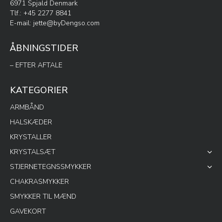
6971 Spjald Denmark
Tlf.: +45 2277 8841
E-mail:
jette@byDengso.com
ÅBNINGSTIDER
– EFTER AFTALE
KATEGORIER
ARMBÅND
HALSKÆDER
KRYSTALLER
KRYSTALSÆT
STJERNETEGNSSMYKKER
CHAKRASMYKKER
SMYKKER TIL MÆND
GAVEKORT