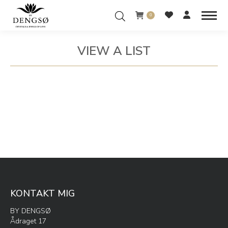
0
VIEW A LIST
You are here:
KONTAKT MIG
BY DENGSØ
Ådraget 17