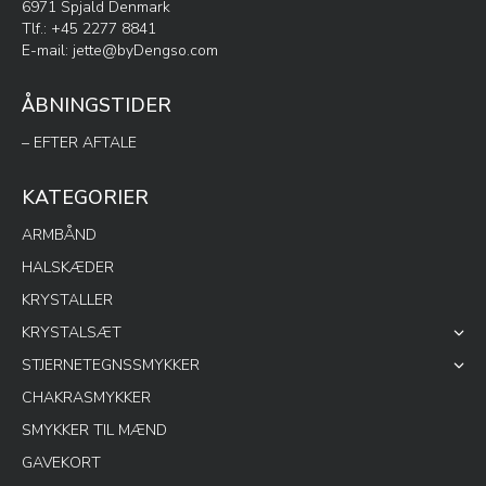
6971 Spjald Denmark
Tlf.: +45 2277 8841
E-mail:
jette@byDengso.com
ÅBNINGSTIDER
– EFTER AFTALE
KATEGORIER
ARMBÅND
HALSKÆDER
KRYSTALLER
KRYSTALSÆT
STJERNETEGNSSMYKKER
CHAKRASMYKKER
SMYKKER TIL MÆND
GAVEKORT