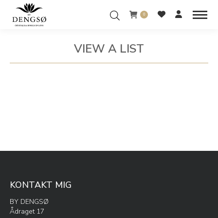
0
VIEW A LIST
You are here:
KONTAKT MIG
BY DENGSØ
Ådraget 17