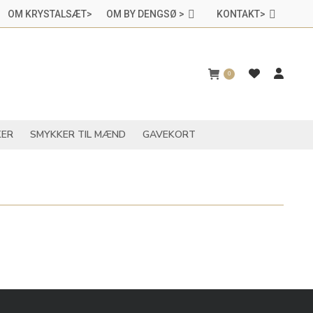
OM KRYSTALSÆT>
OM BY DENGSØ >
KONTAKT>
CHAKRASMYKKER
SMYKKER TIL MÆND
GAVEKORT
0
ER
SMYKKER TIL MÆND
GAVEKORT