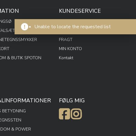
MATION
KUNDESERVICE
ENGSØ
HANDELSBETINGELSER
Unable to locate the requested list
TALSÆT
PRIVATPOLITIK
RNETEGNSSMYKKER
FRAGT
KORT
MIN KONTO
M & BUTIK SPOTON
Kontakt
ALINFORMATIONER
FØLG MIG
 BETYDNING
TEGNSSTEN
SDOM & POWER