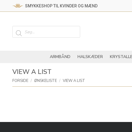
SMYKKESHOP TIL KVINDER OG MÆND
ARMBÅND
HALSKÆ
Products
search
ARMBÅND
HALSKÆDER
KRYSTALL
VIEW A LIST
You are here:
FORSIDE
ØNSKELISTE
VIEW A LIST