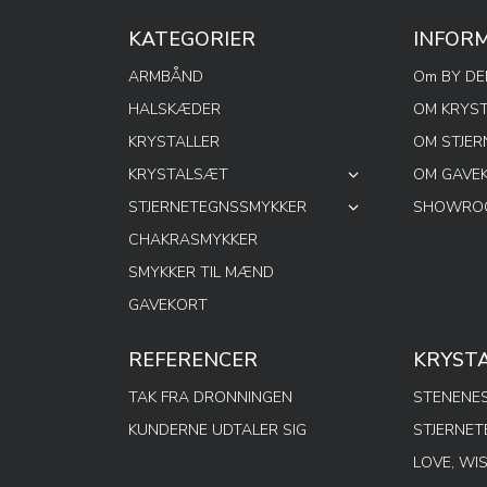
KATEGORIER
INFOR
ARMBÅND
Om BY D
HALSKÆDER
OM KRYS
KRYSTALLER
OM STJE
KRYSTALSÆT
OM GAVE
STJERNETEGNSSMYKKER
SHOWROO
CHAKRASMYKKER
SMYKKER TIL MÆND
GAVEKORT
REFERENCER
KRYST
TAK FRA DRONNINGEN
STENENES
KUNDERNE UDTALER SIG
STJERNE
LOVE, WI