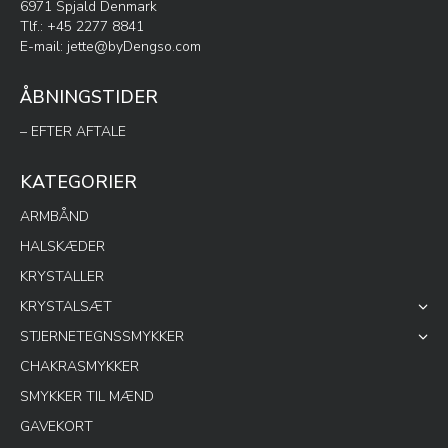
6971 Spjald Denmark
Tlf.: +45 2277 8841
E-mail:
jette@byDengso.com
ÅBNINGSTIDER
– EFTER AFTALE
KATEGORIER
ARMBÅND
HALSKÆDER
KRYSTALLER
KRYSTALSÆT
STJERNETEGNSSMYKKER
CHAKRASMYKKER
SMYKKER TIL MÆND
GAVEKORT