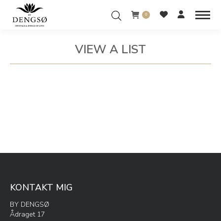
0
VIEW A LIST
You are here:
KONTAKT MIG
BY DENGSØ
Ådraget 17