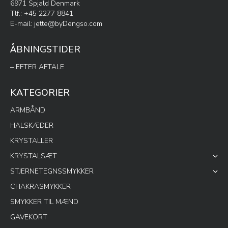
6971 Spjald Denmark
Tlf.: +45 2277 8841
E-mail:
jette@byDengso.com
ÅBNINGSTIDER
– EFTER AFTALE
KATEGORIER
ARMBÅND
HALSKÆDER
KRYSTALLER
KRYSTALSÆT
STJERNETEGNSSMYKKER
CHAKRASMYKKER
SMYKKER TIL MÆND
GAVEKORT