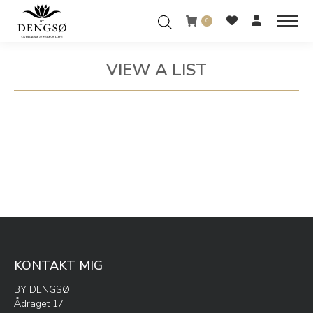
0
VIEW A LIST
You are here:
KONTAKT MIG
BY DENGSØ
Ådraget 17