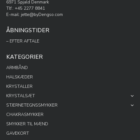
6971 Spjald Denmark
Tlf.: +45 2277 8841
E-mail:
jette@byDengso.com
ÅBNINGSTIDER
– EFTER AFTALE
KATEGORIER
ARMBÅND
HALSKÆDER
KRYSTALLER
KRYSTALSÆT
STJERNETEGNSSMYKKER
CHAKRASMYKKER
SMYKKER TIL MÆND
GAVEKORT