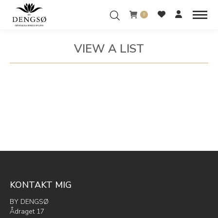
0
VIEW A LIST
You are here:
KONTAKT MIG
BY DENGSØ
Ådraget 17