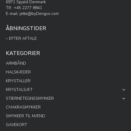
6971 Spjald Denmark
Tlf.: +45 2277 8841
E-mail:
jette@byDengso.com
ÅBNINGSTIDER
– EFTER AFTALE
KATEGORIER
ARMBÅND
HALSKÆDER
KRYSTALLER
KRYSTALSÆT
STJERNETEGNSSMYKKER
CHAKRASMYKKER
SMYKKER TIL MÆND
GAVEKORT