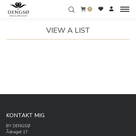
0
VIEW A LIST
You are here:
KONTAKT MIG
BY DENGSØ
Ådraget 17