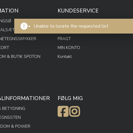
MATION
KUNDESERVICE
ENGSØ
HANDELSBETINGELSER
Unable to locate the requested list
TALSÆT
PRIVATPOLITIK
RNETEGNSSMYKKER
FRAGT
KORT
MIN KONTO
M & BUTIK SPOTON
Kontakt
ALINFORMATIONER
FØLG MIG
 BETYDNING
TEGNSSTEN
SDOM & POWER