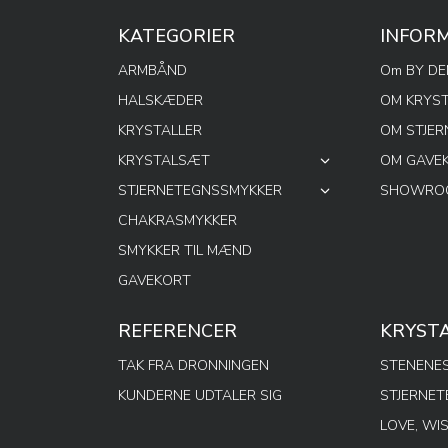
KATEGORIER
INFOR
ARMBÅND
Om BY D
HALSKÆDER
OM KRYS
KRYSTALLER
OM STJE
KRYSTALSÆT
OM GAVE
STJERNETEGNSSMYKKER
SHOWROO
CHAKRASMYKKER
SMYKKER TIL MÆND
GAVEKORT
REFERENCER
KRYST
TAK FRA DRONNINGEN
STENENES
KUNDERNE UDTALER SIG
STJERNE
LOVE, WI