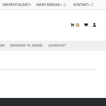
OM KRYSTALSÆT>
OM BY DENGSØ >
KONTAKT>
CHAKRASMYKKER
SMYKKER TIL MÆND
GAVEKORT
0
ER
SMYKKER TIL MÆND
GAVEKORT