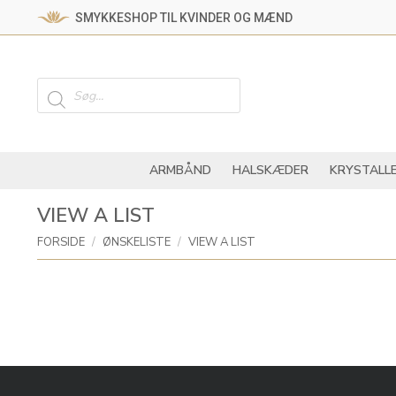
SMYKKESHOP TIL KVINDER OG MÆND
ARMBÅND
HALSKÆ
Products
search
ARMBÅND
HALSKÆDER
KRYSTALL
VIEW A LIST
You are here:
FORSIDE
ØNSKELISTE
VIEW A LIST