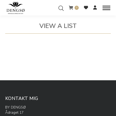
0
VIEW A LIST
You are here:
KONTAKT MIG
BY DENGSØ
Ådraget 17