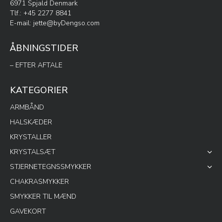
6971 Spjald Denmark
Tlf.: +45 2277 8841
E-mail:
jette@byDengso.com
ÅBNINGSTIDER
– EFTER AFTALE
KATEGORIER
ARMBÅND
HALSKÆDER
KRYSTALLER
KRYSTALSÆT
STJERNETEGNSSMYKKER
CHAKRASMYKKER
SMYKKER TIL MÆND
GAVEKORT