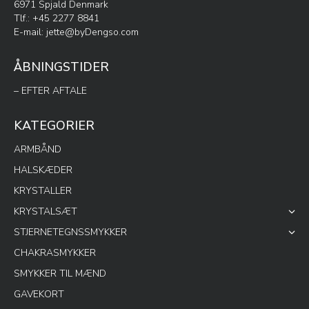
6971 Spjald Denmark
Tlf.: +45 2277 8841
E-mail:
jette@byDengso.com
ÅBNINGSTIDER
– EFTER AFTALE
KATEGORIER
ARMBÅND
HALSKÆDER
KRYSTALLER
KRYSTALSÆT
STJERNETEGNSSMYKKER
CHAKRASMYKKER
SMYKKER TIL MÆND
GAVEKORT