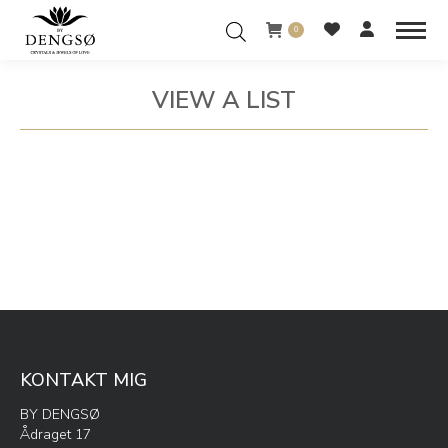
0
VIEW A LIST
You are here:
KONTAKT MIG
BY DENGSØ
Ådraget 17