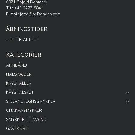
6971 Spjald Denmark
Tlf.: +45 2277 8841
E-mail:
jette@byDengso.com
ÅBNINGSTIDER
– EFTER AFTALE
KATEGORIER
ARMBÅND
HALSKÆDER
KRYSTALLER
KRYSTALSÆT
STJERNETEGNSSMYKKER
CHAKRASMYKKER
SMYKKER TIL MÆND
GAVEKORT