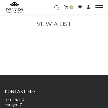
0
VIEW A LIST
You are here:
KONTAKT MIG
BY DENGSØ
Ådraget 17