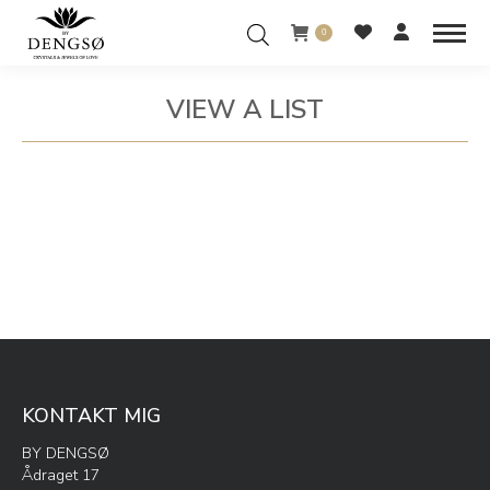
0
VIEW A LIST
You are here:
KONTAKT MIG
BY DENGSØ
Ådraget 17