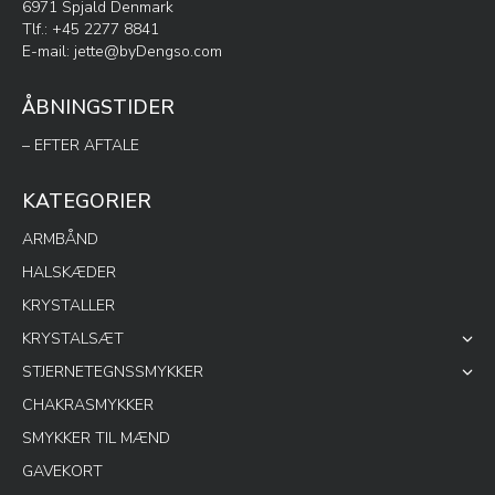
6971 Spjald Denmark
Tlf.: +45 2277 8841
E-mail:
jette@byDengso.com
ÅBNINGSTIDER
– EFTER AFTALE
KATEGORIER
ARMBÅND
HALSKÆDER
KRYSTALLER
KRYSTALSÆT
STJERNETEGNSSMYKKER
CHAKRASMYKKER
SMYKKER TIL MÆND
GAVEKORT