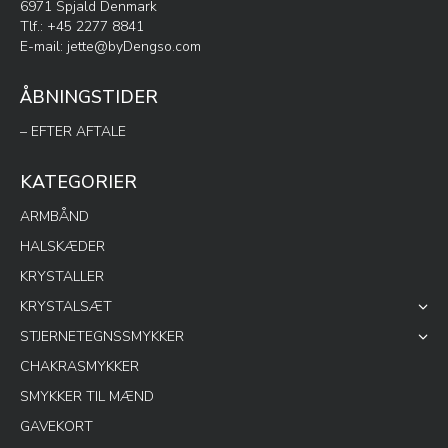
6971 Spjald Denmark
Tlf.: +45 2277 8841
E-mail:
jette@byDengso.com
ÅBNINGSTIDER
– EFTER AFTALE
KATEGORIER
ARMBÅND
HALSKÆDER
KRYSTALLER
KRYSTALSÆT
STJERNETEGNSSMYKKER
CHAKRASMYKKER
SMYKKER TIL MÆND
GAVEKORT