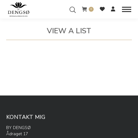
0
VIEW A LIST
You are here:
KONTAKT MIG
BY DENGSØ
Ådraget 17