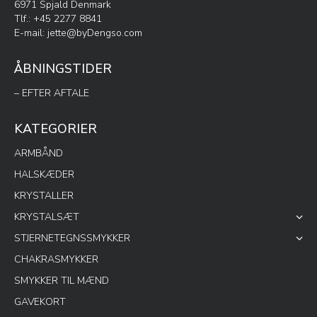
6971 Spjald Denmark
Tlf.: +45 2277 8841
E-mail:
jette@byDengso.com
ÅBNINGSTIDER
– EFTER AFTALE
KATEGORIER
ARMBÅND
HALSKÆDER
KRYSTALLER
KRYSTALSÆT
STJERNETEGNSSMYKKER
CHAKRASMYKKER
SMYKKER TIL MÆND
GAVEKORT