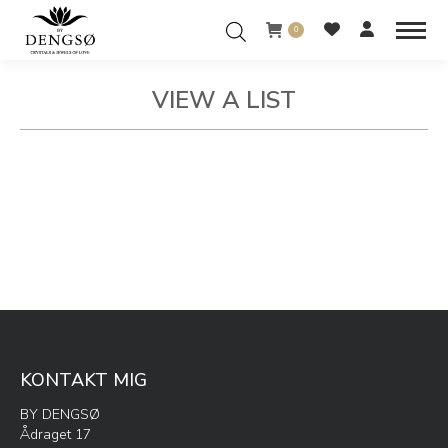
0
VIEW A LIST
You are here:
KONTAKT MIG
BY DENGSØ
Ådraget 17