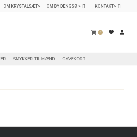
OM KRYSTALSÆT>
OM BY DENGSØ >
KONTAKT>
CHAKRASMYKKER
SMYKKER TIL MÆND
GAVEKORT
0
ER
SMYKKER TIL MÆND
GAVEKORT