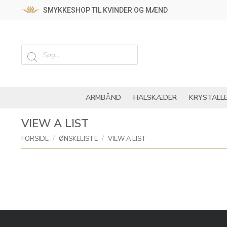
SMYKKESHOP TIL KVINDER OG MÆND
ARMBÅND
HALSKÆ
Products
search
ARMBÅND
HALSKÆDER
KRYSTALL
VIEW A LIST
You are here:
FORSIDE
ØNSKELISTE
VIEW A LIST