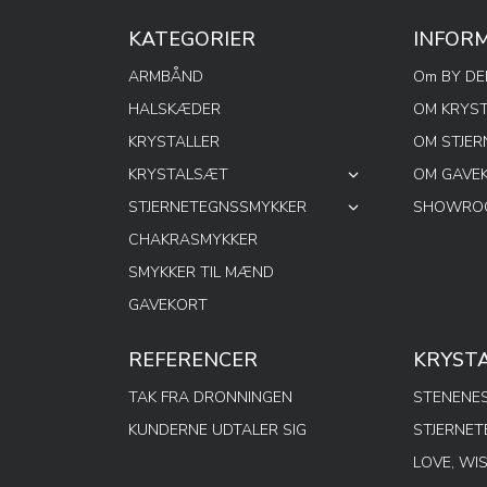
KATEGORIER
INFOR
ARMBÅND
Om BY D
HALSKÆDER
OM KRYS
KRYSTALLER
OM STJE
KRYSTALSÆT
OM GAVE
STJERNETEGNSSMYKKER
SHOWROO
CHAKRASMYKKER
SMYKKER TIL MÆND
GAVEKORT
REFERENCER
KRYST
TAK FRA DRONNINGEN
STENENES
KUNDERNE UDTALER SIG
STJERNE
LOVE, WI