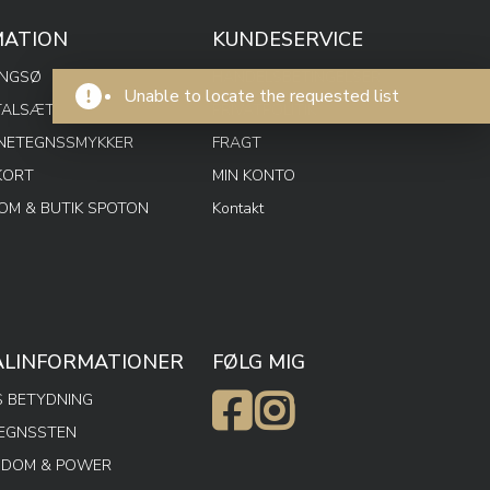
MATION
KUNDESERVICE
ENGSØ
HANDELSBETINGELSER
Unable to locate the requested list
TALSÆT
PRIVATPOLITIK
RNETEGNSSMYKKER
FRAGT
KORT
MIN KONTO
M & BUTIK SPOTON
Kontakt
ALINFORMATIONER
FØLG MIG
 BETYDNING
TEGNSSTEN
SDOM & POWER