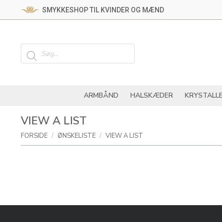
SMYKKESHOP TIL KVINDER OG MÆND
ARMBÅND
HALSKÆ
Products
search
ARMBÅND
HALSKÆDER
KRYSTALL
VIEW A LIST
You are here:
FORSIDE
ØNSKELISTE
VIEW A LIST