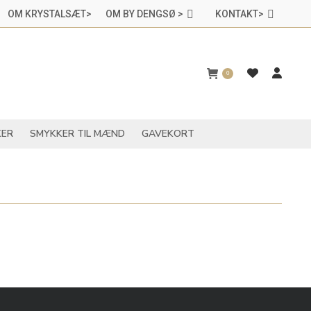
OM KRYSTALSÆT>
OM BY DENGSØ >
KONTAKT>
CHAKRASMYKKER
SMYKKER TIL MÆND
GAVEKORT
0
ER
SMYKKER TIL MÆND
GAVEKORT