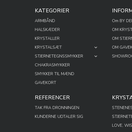
KATEGORIER
INFOR
ARMBÅND
Om BY D
HALSKÆDER
OM KRYS
KRYSTALLER
OM STJE
KRYSTALSÆT
OM GAVE
STJERNETEGNSSMYKKER
SHOWROO
CHAKRASMYKKER
SMYKKER TIL MÆND
GAVEKORT
REFERENCER
KRYST
TAK FRA DRONNINGEN
STENENES
KUNDERNE UDTALER SIG
STJERNE
LOVE, WI