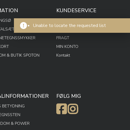
MATION
KUNDESERVICE
ENGSØ
HANDELSBETINGELSER
Unable to locate the requested list
TALSÆT
PRIVATPOLITIK
RNETEGNSSMYKKER
FRAGT
KORT
MIN KONTO
M & BUTIK SPOTON
Kontakt
ALINFORMATIONER
FØLG MIG
 BETYDNING
TEGNSSTEN
SDOM & POWER