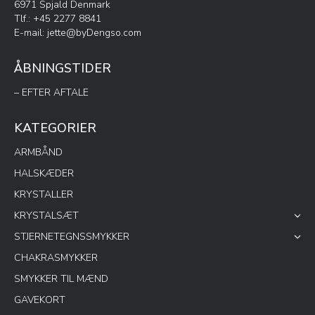
6971 Spjald Denmark
Tlf.: +45 2277 8841
E-mail:
jette@byDengso.com
ÅBNINGSTIDER
– EFTER AFTALE
KATEGORIER
ARMBÅND
HALSKÆDER
KRYSTALLER
KRYSTALSÆT
STJERNETEGNSSMYKKER
CHAKRASMYKKER
SMYKKER TIL MÆND
GAVEKORT