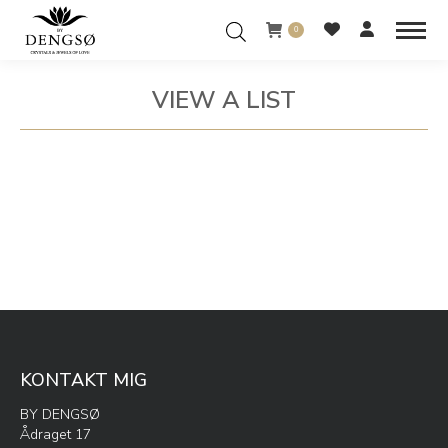
0
VIEW A LIST
You are here:
KONTAKT MIG
BY DENGSØ
Ådraget 17