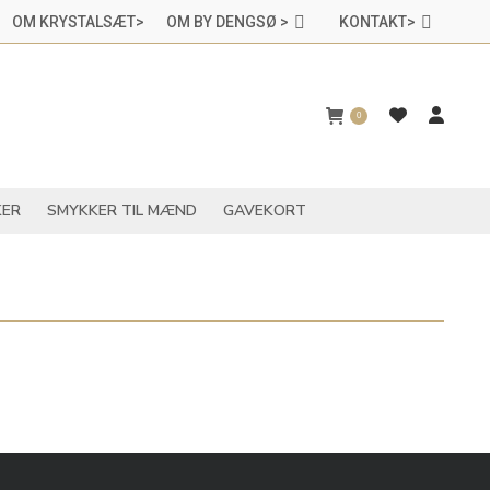
OM KRYSTALSÆT>
OM BY DENGSØ >
KONTAKT>
CHAKRASMYKKER
SMYKKER TIL MÆND
GAVEKORT
0
ER
SMYKKER TIL MÆND
GAVEKORT