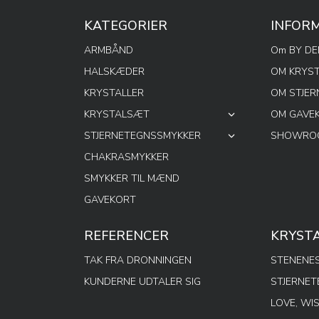
KATEGORIER
INFOR
ARMBÅND
Om BY D
HALSKÆDER
OM KRYS
KRYSTALLER
OM STJE
KRYSTALSÆT
OM GAVE
STJERNETEGNSSMYKKER
SHOWROO
CHAKRASMYKKER
SMYKKER TIL MÆND
GAVEKORT
REFERENCER
KRYST
TAK FRA DRONNINGEN
STENENES
KUNDERNE UDTALER SIG
STJERNE
LOVE, WI