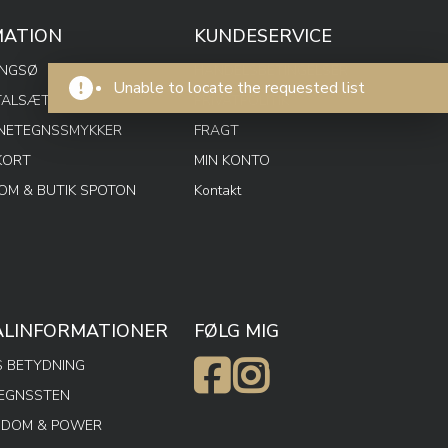
MATION
KUNDESERVICE
ENGSØ
HANDELSBETINGELSER
Unable to locate the requested list
TALSÆT
PRIVATPOLITIK
RNETEGNSSMYKKER
FRAGT
KORT
MIN KONTO
M & BUTIK SPOTON
Kontakt
ALINFORMATIONER
FØLG MIG
 BETYDNING
TEGNSSTEN
SDOM & POWER