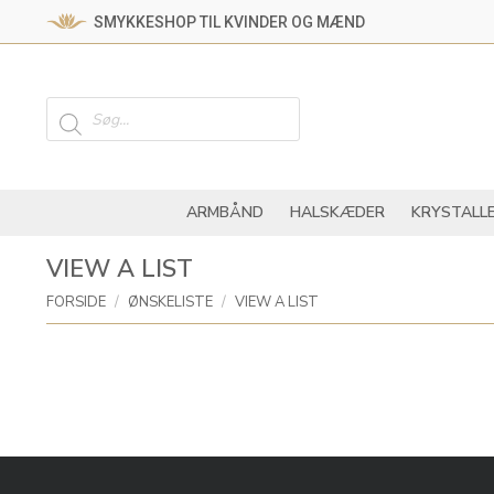
SMYKKESHOP TIL KVINDER OG MÆND
ARMBÅND
HALSKÆ
Products
search
ARMBÅND
HALSKÆDER
KRYSTALL
VIEW A LIST
You are here:
FORSIDE
ØNSKELISTE
VIEW A LIST