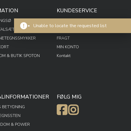
MATION
KUNDESERVICE
ENGSØ
HANDELSBETINGELSER
Unable to locate the requested list
TALSÆT
PRIVATPOLITIK
RNETEGNSSMYKKER
FRAGT
KORT
MIN KONTO
M & BUTIK SPOTON
Kontakt
ALINFORMATIONER
FØLG MIG
 BETYDNING
TEGNSSTEN
SDOM & POWER