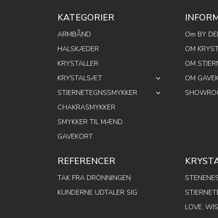
KATEGORIER
INFOR
ARMBÅND
Om BY D
HALSKÆDER
OM KRYS
KRYSTALLER
OM STJE
KRYSTALSÆT
OM GAVE
STJERNETEGNSSMYKKER
SHOWROO
CHAKRASMYKKER
SMYKKER TIL MÆND
GAVEKORT
REFERENCER
KRYST
TAK FRA DRONNINGEN
STENENES
KUNDERNE UDTALER SIG
STJERNE
LOVE, WI