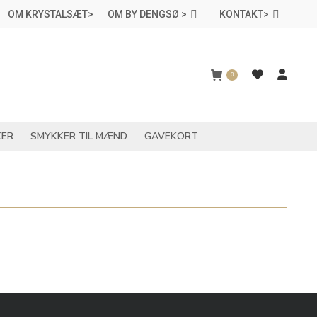
OM KRYSTALSÆT>
OM BY DENGSØ >
KONTAKT>
CHAKRASMYKKER
SMYKKER TIL MÆND
GAVEKORT
0
ER
SMYKKER TIL MÆND
GAVEKORT