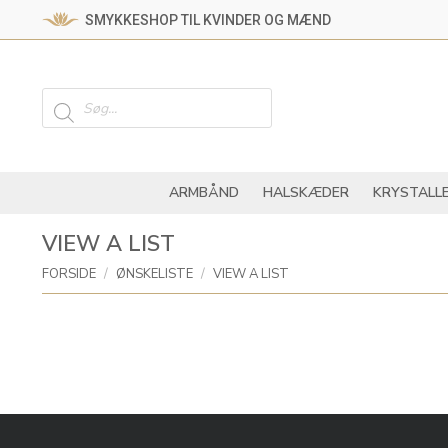
SMYKKESHOP TIL KVINDER OG MÆND
ARMBÅND
HALSKÆ
Products
search
ARMBÅND
HALSKÆDER
KRYSTALL
VIEW A LIST
You are here:
FORSIDE
ØNSKELISTE
VIEW A LIST