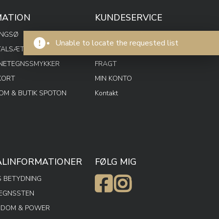
MATION
KUNDESERVICE
ENGSØ
HANDELSBETINGELSER
Unable to locate the requested list
TALSÆT
PRIVATPOLITIK
RNETEGNSSMYKKER
FRAGT
KORT
MIN KONTO
M & BUTIK SPOTON
Kontakt
ALINFORMATIONER
FØLG MIG
 BETYDNING
TEGNSSTEN
SDOM & POWER