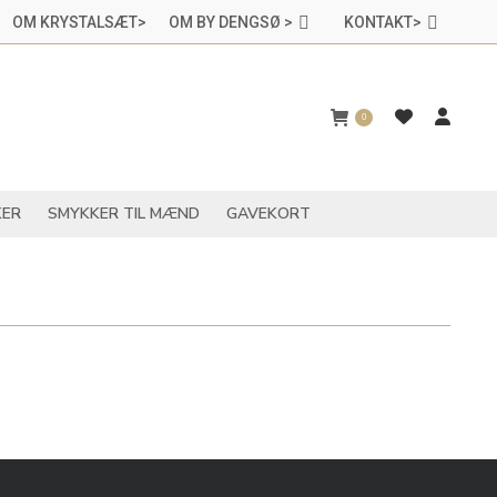
OM KRYSTALSÆT>
OM BY DENGSØ >
KONTAKT>
CHAKRASMYKKER
SMYKKER TIL MÆND
GAVEKORT
0
ER
SMYKKER TIL MÆND
GAVEKORT