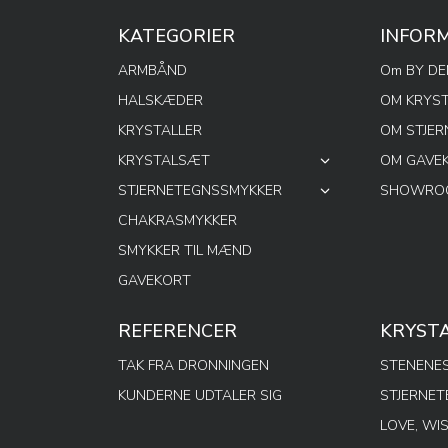
KATEGORIER
INFOR
ARMBÅND
Om BY D
HALSKÆDER
OM KRYS
KRYSTALLER
OM STJE
KRYSTALSÆT
OM GAVE
STJERNETEGNSSMYKKER
SHOWROO
CHAKRASMYKKER
SMYKKER TIL MÆND
GAVEKORT
REFERENCER
KRYST
TAK FRA DRONNINGEN
STENENES
KUNDERNE UDTALER SIG
STJERNE
LOVE, WI