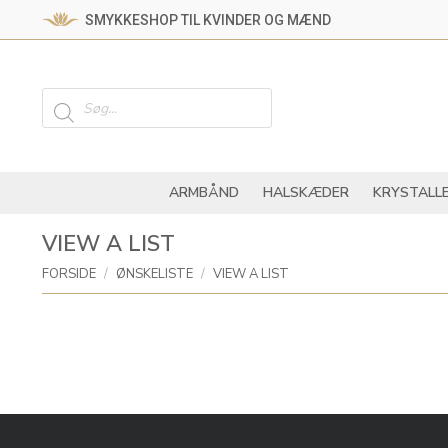
SMYKKESHOP TIL KVINDER OG MÆND
ARMBÅND
HALSKÆ
Products
search
ARMBÅND
HALSKÆDER
KRYSTALL
VIEW A LIST
You are here:
FORSIDE
ØNSKELISTE
VIEW A LIST