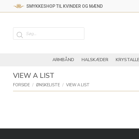
SMYKKESHOP TIL KVINDER OG MÆND
ARMBÅND
HALSKÆ
Products
search
ARMBÅND
HALSKÆDER
KRYSTALL
VIEW A LIST
You are here:
FORSIDE
ØNSKELISTE
VIEW A LIST