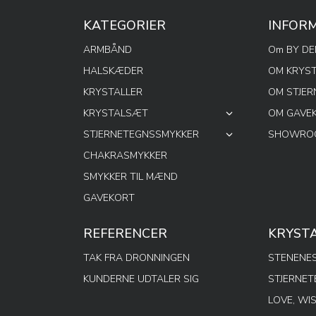
KATEGORIER
INFOR
ARMBÅND
Om BY D
HALSKÆDER
OM KRYS
KRYSTALLER
OM STJE
KRYSTALSÆT
OM GAVE
STJERNETEGNSSMYKKER
SHOWROO
CHAKRASMYKKER
SMYKKER TIL MÆND
GAVEKORT
REFERENCER
KRYST
TAK FRA DRONNINGEN
STENENES
KUNDERNE UDTALER SIG
STJERNE
LOVE, WI