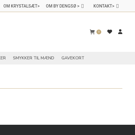
OM KRYSTALSÆT>
OM BY DENGSØ >
KONTAKT>
CHAKRASMYKKER
SMYKKER TIL MÆND
GAVEKORT
0
ER
SMYKKER TIL MÆND
GAVEKORT