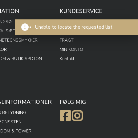
MATION
KUNDESERVICE
ENGSØ
HANDELSBETINGELSER
Unable to locate the requested list
TALSÆT
PRIVATPOLITIK
RNETEGNSSMYKKER
FRAGT
KORT
MIN KONTO
M & BUTIK SPOTON
Kontakt
ALINFORMATIONER
FØLG MIG
 BETYDNING
TEGNSSTEN
SDOM & POWER