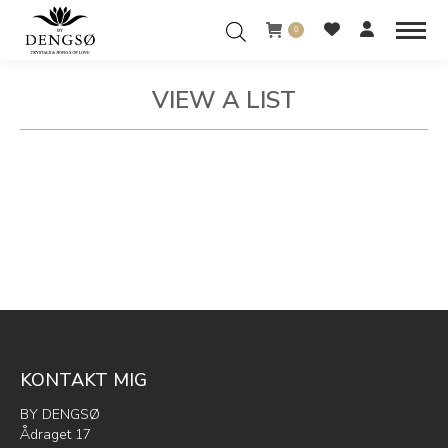
0
VIEW A LIST
You are here:
KONTAKT MIG
BY DENGSØ
Ådraget 17