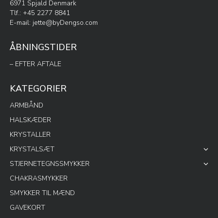
6971 Spjald Denmark
Tlf.: +45 2277 8841
E-mail:
jette@byDengso.com
ÅBNINGSTIDER
– EFTER AFTALE
KATEGORIER
ARMBÅND
HALSKÆDER
KRYSTALLER
KRYSTALSÆT
STJERNETEGNSSMYKKER
CHAKRASMYKKER
SMYKKER TIL MÆND
GAVEKORT