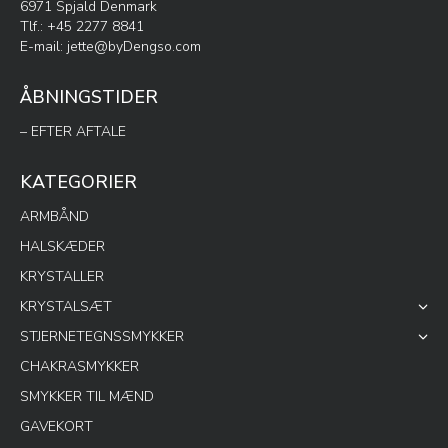
6971 Spjald Denmark
Tlf.: +45 2277 8841
E-mail:
jette@byDengso.com
ÅBNINGSTIDER
– EFTER AFTALE
KATEGORIER
ARMBÅND
HALSKÆDER
KRYSTALLER
KRYSTALSÆT
STJERNETEGNSSMYKKER
CHAKRASMYKKER
SMYKKER TIL MÆND
GAVEKORT