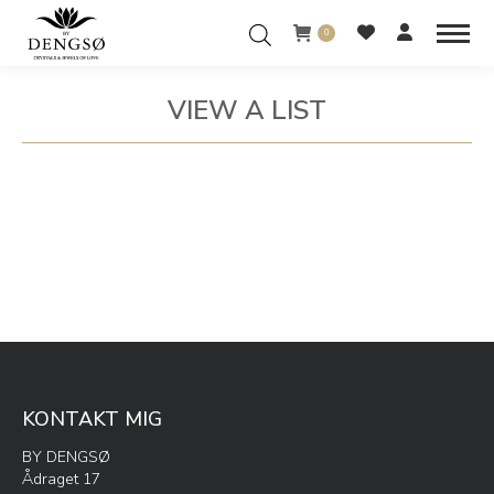
0
VIEW A LIST
You are here:
KONTAKT MIG
BY DENGSØ
Ådraget 17