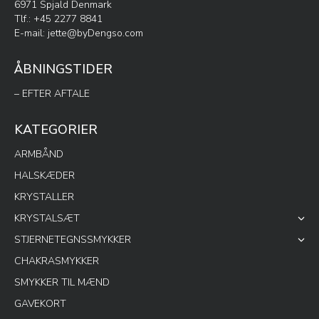
6971 Spjald Denmark
Tlf.: +45 2277 8841
E-mail:
jette@byDengso.com
ÅBNINGSTIDER
– EFTER AFTALE
KATEGORIER
ARMBÅND
HALSKÆDER
KRYSTALLER
KRYSTALSÆT
STJERNETEGNSSMYKKER
CHAKRASMYKKER
SMYKKER TIL MÆND
GAVEKORT