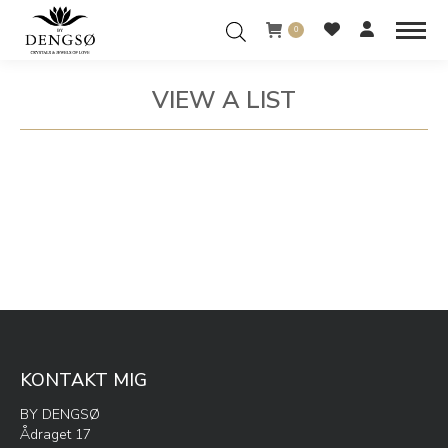
0
VIEW A LIST
You are here:
KONTAKT MIG
BY DENGSØ
Ådraget 17