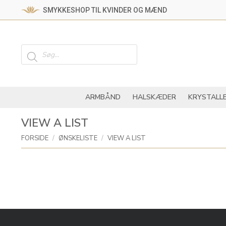
SMYKKESHOP TIL KVINDER OG MÆND
ARMBÅND
HALSKÆ
Products
search
ARMBÅND
HALSKÆDER
KRYSTALL
VIEW A LIST
You are here:
FORSIDE
ØNSKELISTE
VIEW A LIST