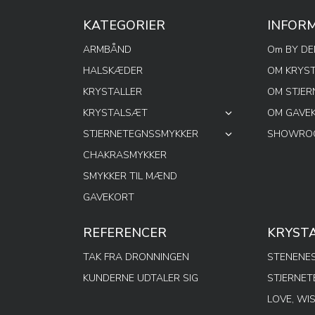
KATEGORIER
INFOR
ARMBÅND
Om BY D
HALSKÆDER
OM KRYS
KRYSTALLER
OM STJE
KRYSTALSÆT
OM GAVE
STJERNETEGNSSMYKKER
SHOWROO
CHAKRASMYKKER
SMYKKER TIL MÆND
GAVEKORT
REFERENCER
KRYST
TAK FRA DRONNINGEN
STENENES
KUNDERNE UDTALER SIG
STJERNE
LOVE, WI