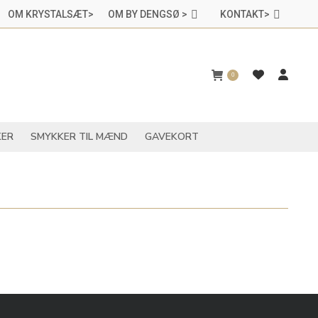
OM KRYSTALSÆT>
OM BY DENGSØ >
KONTAKT>
CHAKRASMYKKER
SMYKKER TIL MÆND
GAVEKORT
0
ER
SMYKKER TIL MÆND
GAVEKORT