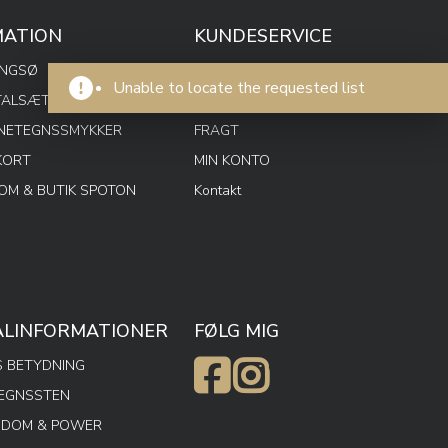
MATION
KUNDESERVICE
ENGSØ
HANDELSBETINGELSER
Unable to locate the requested list
TALSÆT
PRIVATPOLITIK
RNETEGNSSMYKKER
FRAGT
KORT
MIN KONTO
M & BUTIK SPOTON
Kontakt
ALINFORMATIONER
FØLG MIG
 BETYDNING
TEGNSSTEN
SDOM & POWER