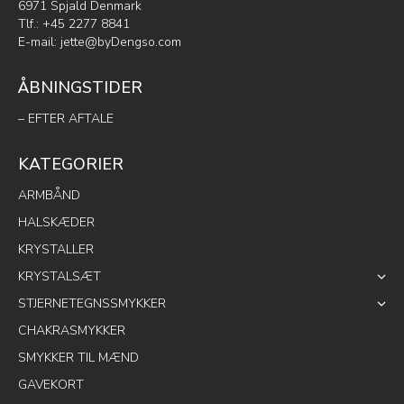
6971 Spjald Denmark
Tlf.: +45 2277 8841
E-mail:
jette@byDengso.com
ÅBNINGSTIDER
– EFTER AFTALE
KATEGORIER
ARMBÅND
HALSKÆDER
KRYSTALLER
KRYSTALSÆT
STJERNETEGNSSMYKKER
CHAKRASMYKKER
SMYKKER TIL MÆND
GAVEKORT