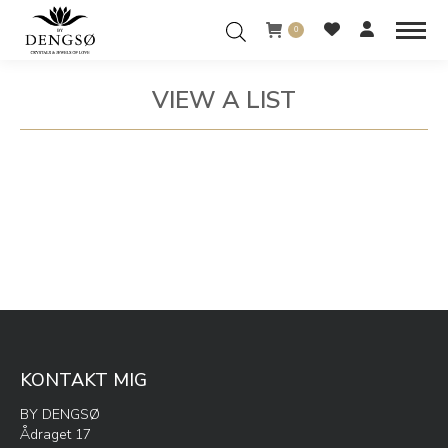
0
VIEW A LIST
You are here:
KONTAKT MIG
BY DENGSØ
Ådraget 17