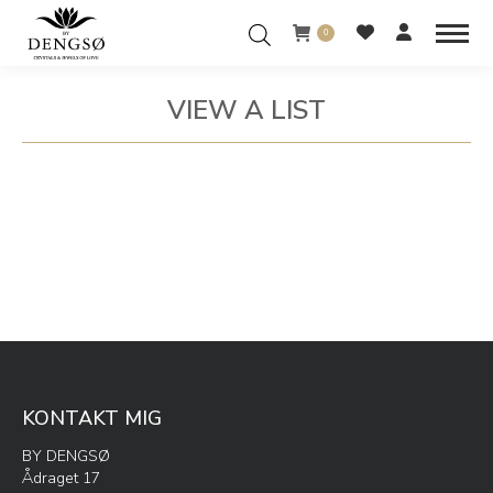
0
VIEW A LIST
You are here:
KONTAKT MIG
BY DENGSØ
Ådraget 17