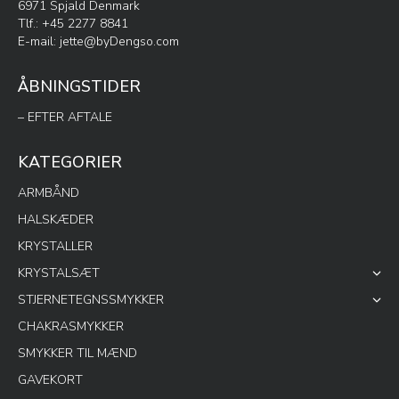
6971 Spjald Denmark
Tlf.: +45 2277 8841
E-mail:
jette@byDengso.com
ÅBNINGSTIDER
– EFTER AFTALE
KATEGORIER
ARMBÅND
HALSKÆDER
KRYSTALLER
KRYSTALSÆT
STJERNETEGNSSMYKKER
CHAKRASMYKKER
SMYKKER TIL MÆND
GAVEKORT