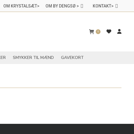
OM KRYSTALSÆT>
OM BY DENGSØ >
KONTAKT>
CHAKRASMYKKER
SMYKKER TIL MÆND
GAVEKORT
0
ER
SMYKKER TIL MÆND
GAVEKORT