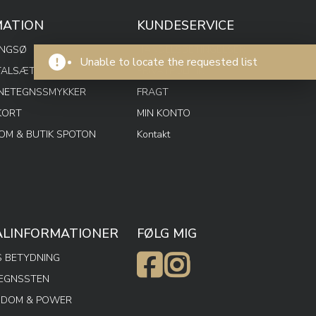
MATION
KUNDESERVICE
ENGSØ
HANDELSBETINGELSER
Unable to locate the requested list
TALSÆT
PRIVATPOLITIK
RNETEGNSSMYKKER
FRAGT
KORT
MIN KONTO
M & BUTIK SPOTON
Kontakt
ALINFORMATIONER
FØLG MIG
 BETYDNING
TEGNSSTEN
SDOM & POWER