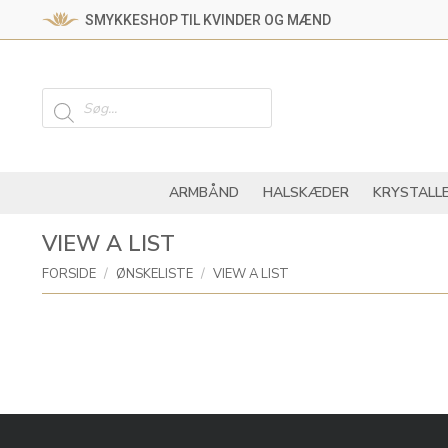
SMYKKESHOP TIL KVINDER OG MÆND
ARMBÅND
HALSKÆ
Products
search
ARMBÅND
HALSKÆDER
KRYSTALL
VIEW A LIST
You are here:
FORSIDE
ØNSKELISTE
VIEW A LIST