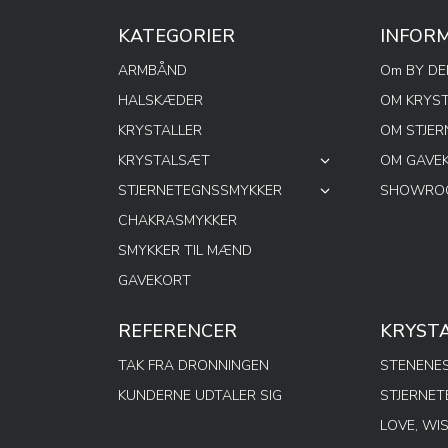
KATEGORIER
INFOR
ARMBÅND
Om BY D
HALSKÆDER
OM KRYS
KRYSTALLER
OM STJE
KRYSTALSÆT
OM GAVE
STJERNETEGNSSMYKKER
SHOWROO
CHAKRASMYKKER
SMYKKER TIL MÆND
GAVEKORT
REFERENCER
KRYST
TAK FRA DRONNINGEN
STENENES
KUNDERNE UDTALER SIG
STJERNE
LOVE, WI