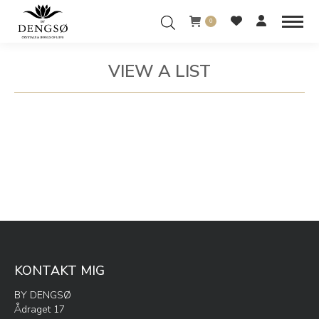
0
VIEW A LIST
You are here:
KONTAKT MIG
BY DENGSØ
Ådraget 17