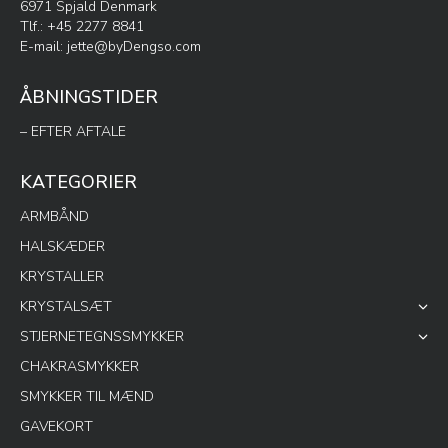
6971 Spjald Denmark
Tlf.: +45 2277 8841
E-mail:
jette@byDengso.com
ÅBNINGSTIDER
– EFTER AFTALE
KATEGORIER
ARMBÅND
HALSKÆDER
KRYSTALLER
KRYSTALSÆT
STJERNETEGNSSMYKKER
CHAKRASMYKKER
SMYKKER TIL MÆND
GAVEKORT