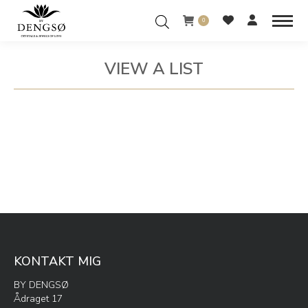
0
VIEW A LIST
You are here:
KONTAKT MIG
BY DENGSØ
Ådraget 17