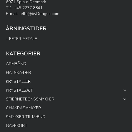
6971 Spjald Denmark
Tlf.: +45 2277 8841
E-mail:
jette@byDengso.com
ÅBNINGSTIDER
– EFTER AFTALE
KATEGORIER
ARMBÅND
HALSKÆDER
KRYSTALLER
KRYSTALSÆT
STJERNETEGNSSMYKKER
CHAKRASMYKKER
SMYKKER TIL MÆND
GAVEKORT