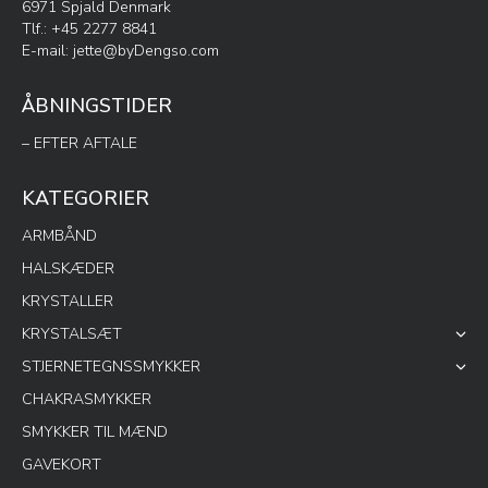
6971 Spjald Denmark
Tlf.: +45 2277 8841
E-mail:
jette@byDengso.com
ÅBNINGSTIDER
– EFTER AFTALE
KATEGORIER
ARMBÅND
HALSKÆDER
KRYSTALLER
KRYSTALSÆT
STJERNETEGNSSMYKKER
CHAKRASMYKKER
SMYKKER TIL MÆND
GAVEKORT