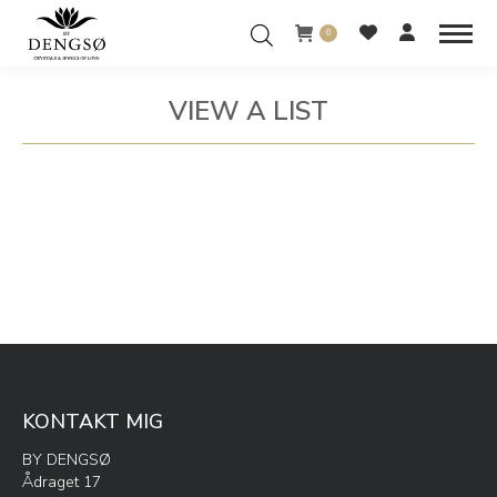
0
VIEW A LIST
You are here:
KONTAKT MIG
BY DENGSØ
Ådraget 17