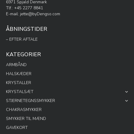
6971 Spjald Denmark
Tlf.: +45 2277 8841
E-mail:
jette@byDengso.com
ÅBNINGSTIDER
– EFTER AFTALE
KATEGORIER
ARMBÅND
HALSKÆDER
KRYSTALLER
KRYSTALSÆT
STJERNETEGNSSMYKKER
CHAKRASMYKKER
SMYKKER TIL MÆND
GAVEKORT