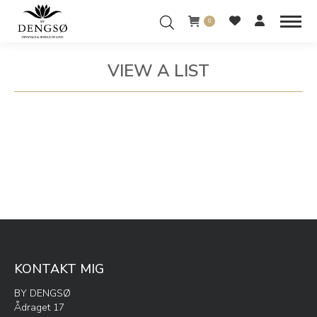
0
VIEW A LIST
You are here:
KONTAKT MIG
BY DENGSØ
Ådraget 17