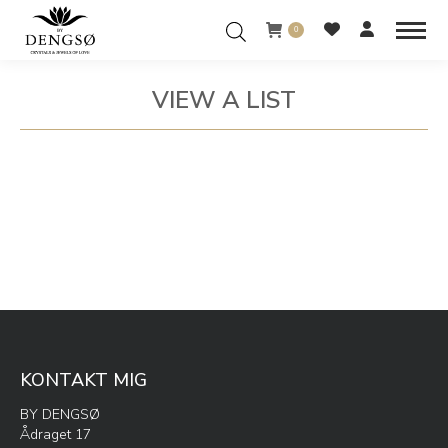
0
VIEW A LIST
You are here:
KONTAKT MIG
BY DENGSØ
Ådraget 17