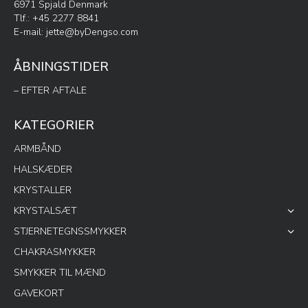
6971 Spjald Denmark
Tlf.: +45 2277 8841
E-mail:
jette@byDengso.com
ÅBNINGSTIDER
– EFTER AFTALE
KATEGORIER
ARMBÅND
HALSKÆDER
KRYSTALLER
KRYSTALSÆT
STJERNETEGNSSMYKKER
CHAKRASMYKKER
SMYKKER TIL MÆND
GAVEKORT