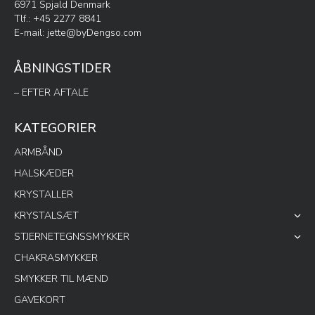
6971 Spjald Denmark
Tlf.: +45 2277 8841
E-mail:
jette@byDengso.com
ÅBNINGSTIDER
– EFTER AFTALE
KATEGORIER
ARMBÅND
HALSKÆDER
KRYSTALLER
KRYSTALSÆT
STJERNETEGNSSMYKKER
CHAKRASMYKKER
SMYKKER TIL MÆND
GAVEKORT