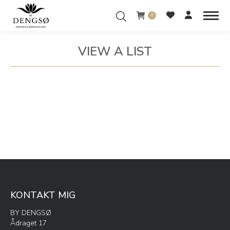
0
VIEW A LIST
You are here:
KONTAKT MIG
BY DENGSØ
Ådraget 17