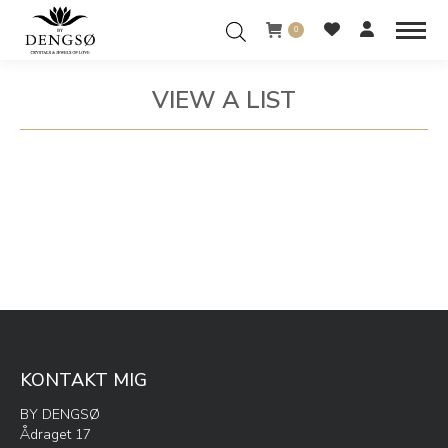
0
VIEW A LIST
You are here:
KONTAKT MIG
BY DENGSØ
Ådraget 17