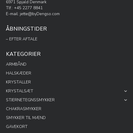
6971 Spjald Denmark
Tlf.: +45 2277 8841
E-mail:
jette@byDengso.com
ÅBNINGSTIDER
– EFTER AFTALE
KATEGORIER
ARMBÅND
HALSKÆDER
KRYSTALLER
KRYSTALSÆT
STJERNETEGNSSMYKKER
CHAKRASMYKKER
SMYKKER TIL MÆND
GAVEKORT