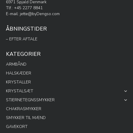
6971 Spjald Denmark
Tlf.: +45 2277 8841
E-mail:
jette@byDengso.com
ÅBNINGSTIDER
– EFTER AFTALE
KATEGORIER
ARMBÅND
HALSKÆDER
KRYSTALLER
KRYSTALSÆT
STJERNETEGNSSMYKKER
CHAKRASMYKKER
SMYKKER TIL MÆND
GAVEKORT