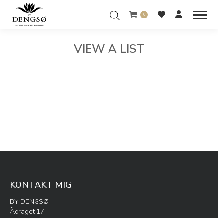
0
VIEW A LIST
You are here:
KONTAKT MIG
BY DENGSØ
Ådraget 17