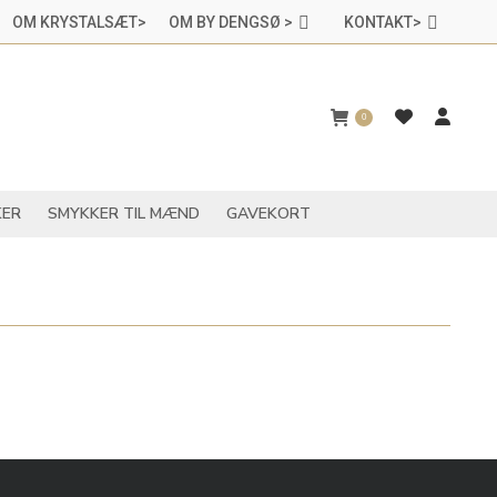
OM KRYSTALSÆT>
OM BY DENGSØ >
KONTAKT>
CHAKRASMYKKER
SMYKKER TIL MÆND
GAVEKORT
0
ER
SMYKKER TIL MÆND
GAVEKORT