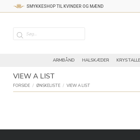
SMYKKESHOP TIL KVINDER OG MÆND
ARMBÅND
HALSKÆ
Products
search
ARMBÅND
HALSKÆDER
KRYSTALL
VIEW A LIST
You are here:
FORSIDE
ØNSKELISTE
VIEW A LIST