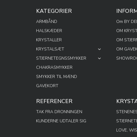
KATEGORIER
INFOR
ARMBÅND
Om BY D
HALSKÆDER
OM KRYS
KRYSTALLER
OM STJE
KRYSTALSÆT
OM GAVE
STJERNETEGNSSMYKKER
SHOWROO
CHAKRASMYKKER
SMYKKER TIL MÆND
GAVEKORT
REFERENCER
KRYST
TAK FRA DRONNINGEN
STENENES
KUNDERNE UDTALER SIG
STJERNE
LOVE, WI